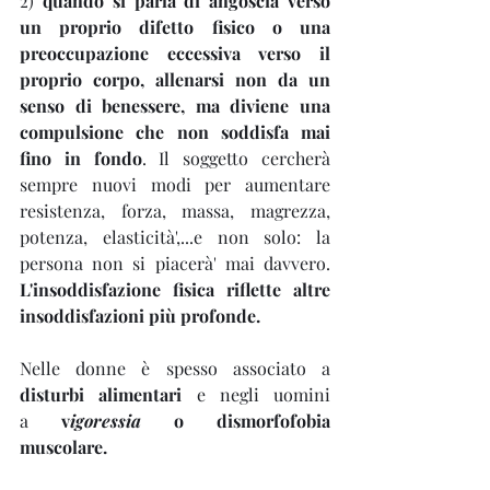
2) 
quando si parla di angoscia verso 
un proprio difetto fisico o una 
preoccupazione eccessiva verso il 
proprio corpo, allenarsi non da un 
senso di benessere, ma diviene una 
compulsione che non soddisfa mai 
fino in fondo
. Il soggetto cercherà 
sempre nuovi modi per aumentare 
resistenza, forza, massa, magrezza, 
potenza, elasticità',...e non solo: la 
persona non si piacerà' mai davvero. 
L'insoddisfazione fisica riflette altre 
insoddisfazioni più profonde.
Nelle donne è spesso associato a 
disturbi alimentari 
e negli uomini 
a 
v
igoressia
 o dismorfofobia 
muscolare.