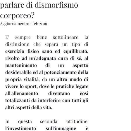
parlare di dismorfismo
corporeo?
Aggiornamento:
1 feb 2019
E' sempre bene sottolineare la 
distinzione che separa un tipo di 
esercizio fisico sano ed equilibrato, 
rivolto ad un’adeguata cura di sé, al 
mantenimento di un aspetto 
desiderabile ed al potenziamento della 
propria vitalità
, da 
un altro modo di 
vivere lo sport, dove le pratiche legate 
all'allenamento diventano cosi 
totalizzanti da interferire con tutti gli 
altri aspetti della vita. 
In questa seconda 'attitudine' 
l’investimento sull'immagine è 