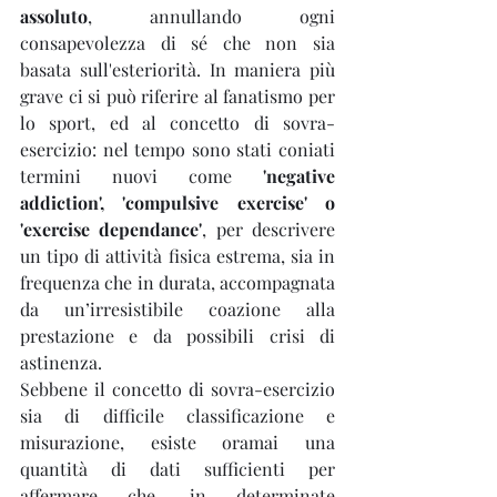
assoluto
, annullando ogni 
consapevolezza di sé che non sia 
basata sull'esteriorità. In maniera più 
grave ci si può riferire al fanatismo per 
lo sport, ed al concetto di sovra-
esercizio: nel tempo sono stati coniati 
termini nuovi come 
'negative 
addiction', 'compulsive exercise' o 
'exercise dependance'
, per descrivere 
un tipo di attività fisica estrema, sia in 
frequenza che in durata, accompagnata 
da un’irresistibile coazione alla 
prestazione e da possibili crisi di 
astinenza.
Sebbene il concetto di sovra-esercizio 
sia di difficile classificazione e 
misurazione, esiste oramai una 
quantità di dati sufficienti per 
affermare che, in determinate 