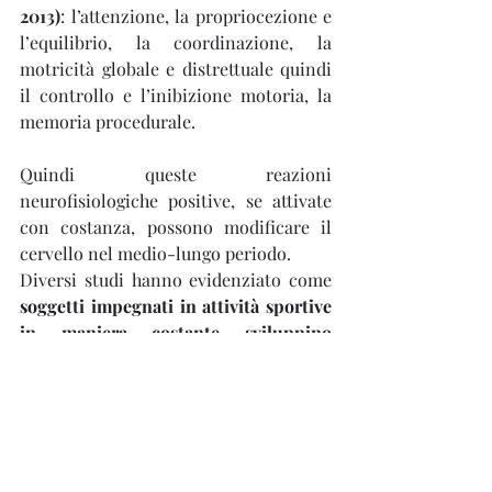
2013)
: l’attenzione, la propriocezione e 
l’equilibrio, la coordinazione, la 
motricità globale e distrettuale quindi 
il controllo e l’inibizione motoria, la 
memoria procedurale.
Quindi queste reazioni 
neurofisiologiche positive, se attivate 
con costanza, possono modificare il 
cervello nel medio-lungo periodo.
Diversi studi hanno evidenziato come 
soggetti impegnati in attività sportive 
in maniera costante sviluppino 
maggior materia grigia nei lobi 
frontali 
(K
ohl HW III, Cook HD, 
2013) 
c
he sono aree utili alla 
pianificazione al ragionamento, 
necessarie ad esempio nel prendere 
decisioni 
e nell'
ippocampo
, quella 