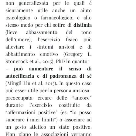
non generalizzata per le quali è 
sicuramente utile anche un aiuto 
psicologico o farmacologico, e allo 
stesso modo per chi soffre di 
distimia
(lieve abbassamento del tono 
dell’umore), l’esercizio fisico può 
alleviare i sintomi ansiosi e di 
abbattimento emotivo 
(Gregory L. 
Stonerock et al., 2015)
, PhD in quanto:
- 
può aumentare il senso di 
autoefficacia e di padronanza di sé 
(Mingli Liu et al, 2015)
.
 In questo caso 
può esser utile per la persona ansiosa-
preoccupata creare delle “ancore” 
durante l’esercizio costituite da 
“affermazioni positive” (es. “io posso 
superare i miei limiti”) o associare ad 
un gesto atletico un stato positivo. 
Pian piano le associazioni verranno 