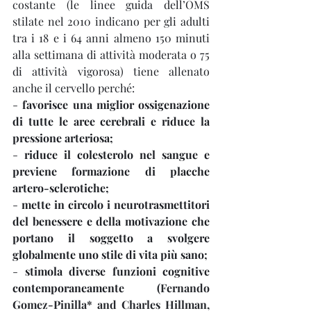
costante (le linee guida dell’OMS 
stilate nel 2010 indicano per gli adulti 
tra i 18 e i 64 anni almeno 150 minuti 
alla settimana di attività moderata o 75 
di attività vigorosa) tiene allenato 
anche il cervello perché:
- 
favorisce una miglior ossigenazione 
di tutte le aree cerebrali e riduce la 
pressione arteriosa;
- 
riduce il colesterolo nel sangue e 
previene formazione di placche 
artero-sclerotiche;
- 
mette in circolo i neurotrasmettitori 
del benessere e della motivazione che 
portano il soggetto a svolgere 
globalmente uno stile di vita più sano;
- 
stimola diverse funzioni cognitive 
contemporaneamente 
(Fernando 
Gomez-Pinilla* and Charles Hillman, 