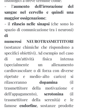
fisiologici a breve termine come:
- l’
aumento dell’irrorazione del 
sangue nel cervello e quindi una 
maggior ossigenazione
;
- il 
rilascio nelle sinapsi
 (che sono lo 
spazio di comunicazione tra i neuroni) 
di 
numerosi 
NEUROTRASMETTITORI
(sostanze chimiche che rispondono a 
specifici obiettivi). Ad esempio nel caso 
di un’attività fisica intensa 
(specialmente un allenamento 
cardiovascolare o di forza con diverse 
ripetute e medio-alto carico) si 
rilasceranno 
dopamina
 (il 
trasmettitore della motivazione e 
dell’appagamento), 
serotonina
 (il 
trasmettitore della serenità) e le 
famose 
endorfine
, sostanze prodotte 